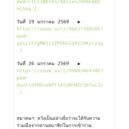
pwd=cTLx
1
Wbs
9
sc
4
diSxo
2
nPBLmmV
hCSkg.
1
วันที่
19
มกราคม
2569
▶️
https://zoom.us/j/
96637390105?
pwd=
gZxizY7gMW1jZZPUkGIq921PKylySg
.1
วันที่
26
มกราคม
2569
▶️
https://zoom.us/j/
95603469346?
pwd=
0uzFtdfH6se6Pfi4IsMcMZCS6Toi3z
.1
สมาคมฯ หวังเป็นอย่างยิ่งว่าจะได้รั
บความ
ร่วมมือจากท่านสมาชิ
กในการเข้าร่วม