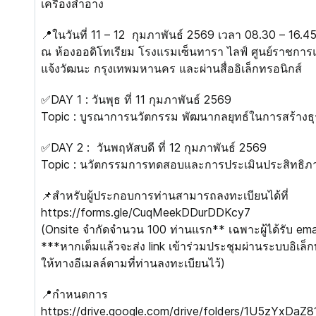
เครื่องสำอาง
📍ในวันที่ 11 – 12 กุมภาพันธ์ 2569 เวลา 08.30 – 16.45
ณ ห้องออดิโทเรียม โรงแรมเซ็นทารา ไลฟ์ ศูนย์ราชกา
แจ้งวัฒนะ กรุงเทพมหานคร และผ่านสื่ออิเล็กทรอนิกส์
✅DAY 1 : วันพุธ ที่ 11 กุมภาพันธ์ 2569
Topic : บูรณาการนวัตกรรม พัฒนากลยุทธ์ในการสร้างธุ
✅DAY 2 : วันพฤหัสบดี ที่ 12 กุมภาพันธ์ 2569
Topic : นวัตกรรมการทดสอบและการประเมินประสิทธิภา
📌สำหรับผู้ประกอบการท่านสามารถลงทะเบียนได้ที่
https://forms.gle/CuqMeekDDurDDKcy7
(Onsite จำกัดจำนวน 100 ท่านแรก** เฉพาะผู้ได้รับ email
***หากเต็มแล้วจะส่ง link เข้าร่วมประชุมผ่านระบบอิเล
ให้ทางอีเมลล์ตามที่ท่านลงทะเบียนไว้)
📍กำหนดการ
https://drive.google.com/drive/folders/1U5zYxDaZ