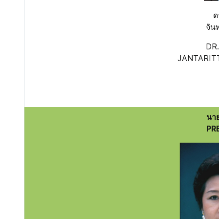
ด
จัน
DR
JANTARIT
นา
PR