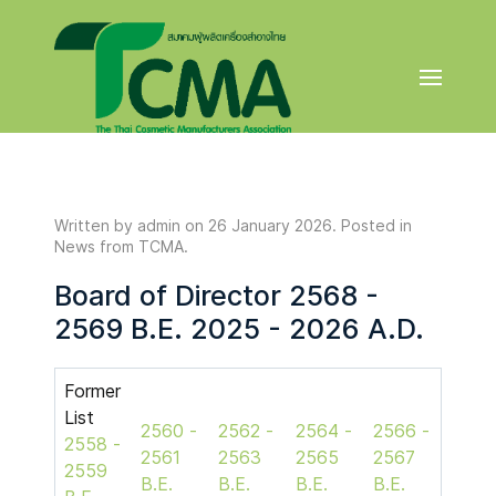
Written by admin on
26 January 2026
. Posted in
News from TCMA
.
Board of Director 2568 -
2569 B.E. 2025 - 2026 A.D.
Former
List
2560 -
2562 -
2564 -
2566 -
2558 -
2561
2563
2565
2567
2559
B.E.
B.E.
B.E.
B.E.