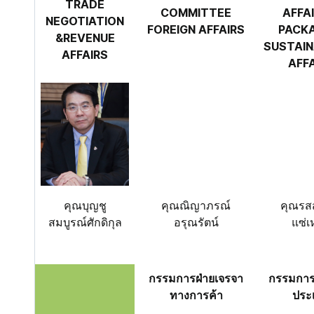
TRADE
COMMITTEE
AFFAI
NEGOTIATION
FOREIGN AFFAIRS
PACK
&REVENUE
SUSTAIN
AFFAIRS
AFF
คุณบุญชู
คุณณิญาภรณ์
คุณรสส
สมบูรณ์ศักดิกุล
อรุณรัตน์
แซ่เ
กรรมการฝ่ายเจรจา
กรรมการฝ
ทางการค้า
ประ