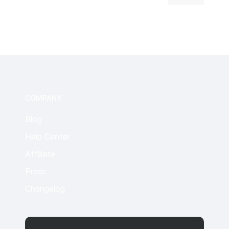
COMPANY
Blog
Help Center
Affiliate
Press
Changelog