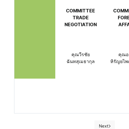
COMMITTEE
COMM
TRADE
FOR
NEGOTIATION
AFF
คุณวีรชัย
คุณอ
ฉันทสุเมธากุล
หิรัญยไพ
Next
Next article