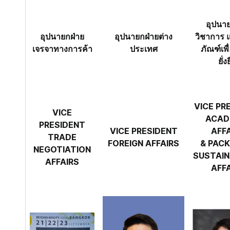
อุปนาย
อุปนายกฝ่าย
อุปนายกฝ่ายต่าง
วิชาการ 
เจรจาทางการค้า
ประเทศ
ภัณฑ์เพ
ยั่ง
VICE PR
VICE
ACAD
PRESIDENT
VICE PRESIDENT
AFF
TRADE
FOREIGN AFFAIRS
& PAC
NEGOTIATION
SUSTAIN
AFFAIRS
AFF