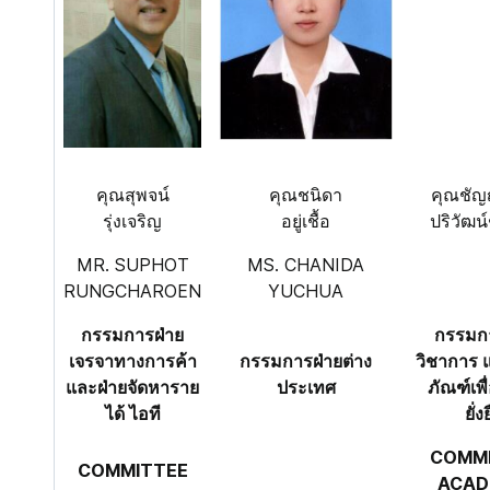
คุณสุพจน์
คุณชนิดา
คุณชั
รุ่งเจริญ
อยู่เชื้อ
ปริวัฒน
MR. SUPHOT
MS. CHANIDA
RUNGCHAROEN
YUCHUA
กรรมการฝ่าย
กรรมกา
เจรจาทางการค้า
กรรมการฝ่ายต่าง
วิชาการ 
และฝ่ายจัดหาราย
ประเทศ
ภัณฑ์เพ
ได้ ไอที
ยั่ง
COMM
COMMITTEE
ACAD