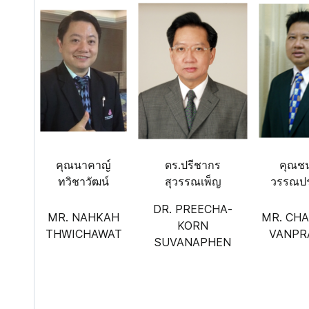
คุณนาคาญ์
ดร.ปรีชากร
คุณชน
ทวิชาวัฒน์
สุวรรณเพ็ญ
วรรณปร
DR. PREECHA-
MR. NAHKAH
MR. CH
KORN
THWICHAWAT
VANPR
SUVANAPHEN