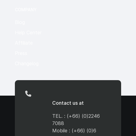
COMPANY
Blog
Help Center
Affiliate
Press
Changelog
Contact us at
TEL. : (+66) (0)2246
7088
Mobile : (+66) (0)6