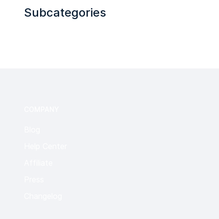
Subcategories
COMPANY
Blog
Help Center
Affiliate
Press
Changelog