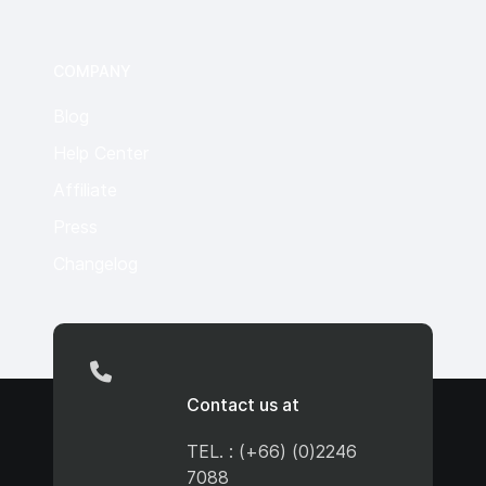
COMPANY
Blog
Help Center
Affiliate
Press
Changelog
Contact us at
TEL. : (+66) (0)2246
7088